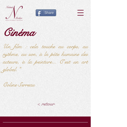
Share
Cinéma
Un film : cela touche au corps, au
rythme, au son, à la pâte humaine des
acteurs, à la peinture... C'est un art
global. "
Coline Serreau
< retour