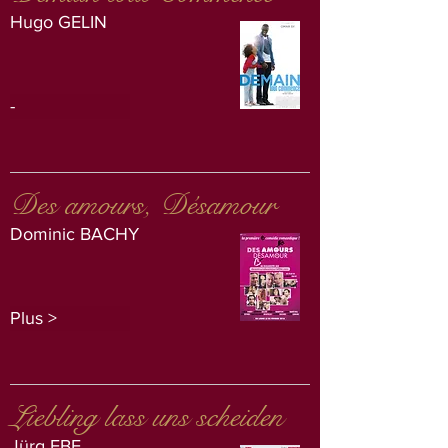
Hugo GELIN
-
Des amours, Désamour
Dominic BACHY
Plus >
Liebling lass uns scheiden
Jürg EBE