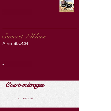
-
Sami et Niklaus
Alain BLOCH
-
Court-métrages
< retour